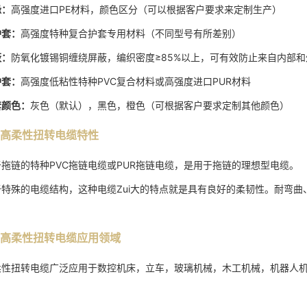
缘：
高强度进口PE材料，颜色区分（可以根据客户要求来定制生产）
护套：
高强度特种复合护套专用材料（不同型号有所差别）
蔽：
防氧化镀锡铜缠绕屏蔽，编织密度≥85%以上，可有效防止来自内部
护套：
高强度低粘性特种PVC复合材料或高强度进口PUR材料
套颜色：
灰色（默认），黑色，橙色（可根据客户要求定制其他颜色）
高柔性扭转电缆特性
于拖链的特种PVC拖链电缆或PUR拖链电缆，是用于拖链的理想型电缆。
于特殊的电缆结构，这种电缆Zui大的特点就是具有良好的柔韧性。耐弯
。
高柔性扭转电缆应用领域
柔性扭转电缆广泛应用于数控机床，立车，玻璃机械，木工机械，机器人
。