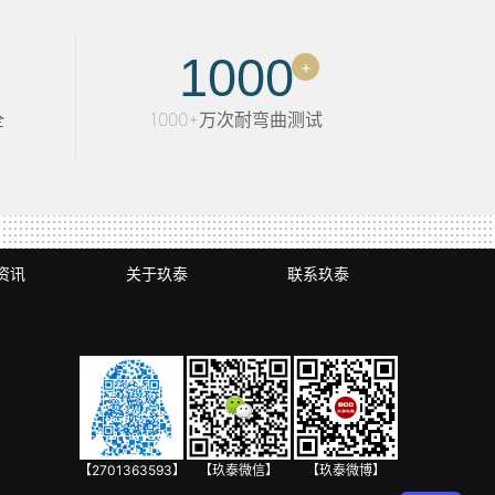
1000
+
全
1000+万次耐弯曲测试
资讯
关于玖泰
联系玖泰
【2701363593】
【玖泰微信】
【玖泰微博】