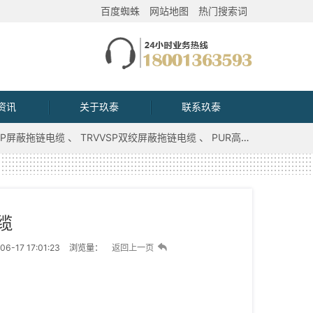
百度蜘蛛
网站地图
热门搜索词
资讯
关于玖泰
联系玖泰
VVP屏蔽拖链电缆
TRVVSP双绞屏蔽拖链电缆
PUR高柔性控制电缆
缆
6-17 17:01:23
浏览量：
返回上一页