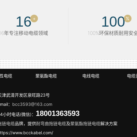
16
100
+
%
16年专注移动电缆领域
100%环保材质耐用安
性电缆
聚氨酯电缆
电线电缆
电缆
天津武清开发区泉旺路23号
mail：
bcc3593@163.com
18001363593
24小时电话(微信)：
拖链电缆
品牌，提供
耐弯曲拖链电缆
及
聚氨酯拖链电缆
解决方案
ttps://www.bcckabel.com/