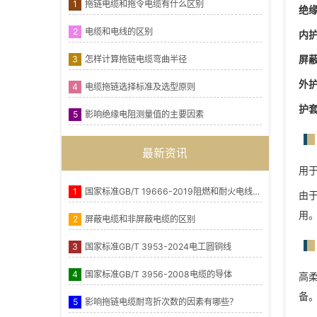
1
拖链电缆和拖令电缆有什么区别
绝
2
电缆和电线的区别
内
屏
3
怎样计算拖链电缆弯曲半径
外
4
电缆拖链选择标准及选型原则
护
5
影响绝缘电阻测量值的主要因素
最新资讯
用
1
国家标准GB/T 19666-2019阻燃和耐火电线电缆或光缆通则
由
用
2
屏蔽电缆和非屏蔽电缆的区别
3
国家标准GB/T 3953-2024电工圆铜线
4
国家标准GB/T 3956-2008电缆的导体
高
备
5
影响拖链电缆耐弯折次数的因素有哪些？