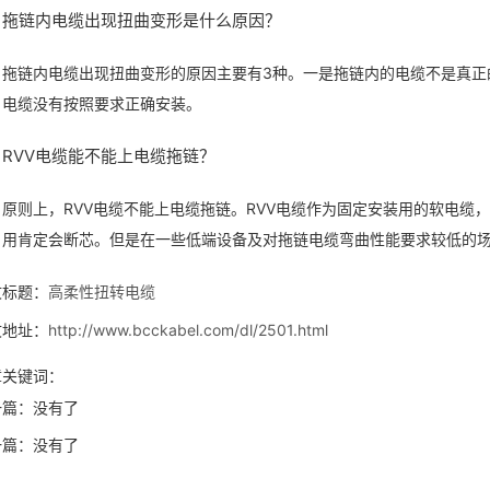
拖链内电缆出现扭曲变形是什么原因？
拖链内电缆出现扭曲变形的原因主要有3种。一是拖链内的电缆不是真正
电缆没有按照要求正确安装。
RVV电缆能不能上电缆拖链？
原则上，RVV电缆不能上电缆拖链。RVV电缆作为固定安装用的软电缆
用肯定会断芯。但是在一些低端设备及对拖链电缆弯曲性能要求较低的场
文标题：
高柔性扭转电缆
文地址：
http://www.bcckabel.com/dl/2501.html
章关键词：
一篇：没有了
一篇：没有了