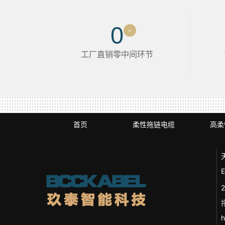
0
-
工厂直销零中间环节
首页
柔性拖链电缆
高柔
E
h