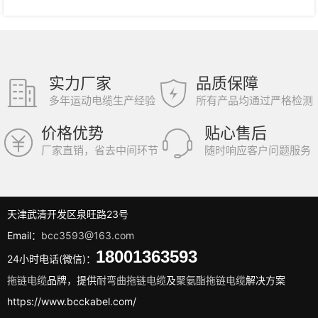
实力厂家
品质保障
多年运动电缆生产经验
所有产品均通过严格检测
价格优势
贴心售后
厂家直销，省去中间环节
随时响应客户问题服务
天津武清开发区泉旺路23号
Email：
bcc3593@163.com
18001363593
24小时电话(微信)：
拖链电缆
品牌，提供
耐弯曲拖链电缆
及
聚氨酯拖链电缆
解决方案
https://www.bcckabel.com/