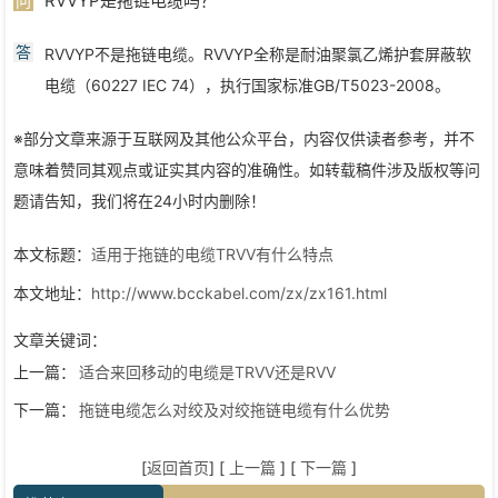
RVVYP是拖链电缆吗？
问
答
RVVYP不是拖链电缆。RVVYP全称是耐油聚氯乙烯护套屏蔽软
电缆（60227 IEC 74），执行国家标准GB/T5023-2008。
※部分文章来源于互联网及其他公众平台，内容仅供读者参考，并不
意味着赞同其观点或证实其内容的准确性。如转载稿件涉及版权等问
题请告知，我们将在24小时内删除！
本文标题：
适用于拖链的电缆TRVV有什么特点
本文地址：
http://www.bcckabel.com/zx/zx161.html
文章关键词：
上一篇：
适合来回移动的电缆是TRVV还是RVV
下一篇：
拖链电缆怎么对绞及对绞拖链电缆有什么优势
[
返回首页
] [
上一篇
] [
下一篇
]