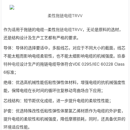
柔性拖链电缆
TRVV
作为适用于拖链的电缆--柔性
拖链电缆
T
RVV
，无论是原料的选材，
还是结构设计及生产工艺都有严格的要求。
导体：导体的选择要适中，多股线芯，对应于不同大小的截面，线芯
不能太粗而影响电缆柔软性，也不能太细影响电缆的机械强度。玖泰
特种电缆
设计生产的拖链电缆导体符合VDE 0295/IEC 60228 Class
6标准；
绝缘：优选高机械性能低粘性弹性体材料，增强电缆的抗机械强度性
能，保障电缆在长时间的循环往复移动弯曲场合下应用；
芯线结构：短节距优化成缆，进一步提升电缆的柔软性性能；
护套：优选特殊改性低粘性弹性体聚氯乙烯材质作为电缆的外护套，
提升电缆的柔软性和机械强度，降低摩擦损耗，同时，还具备优异的
环境适应性能。