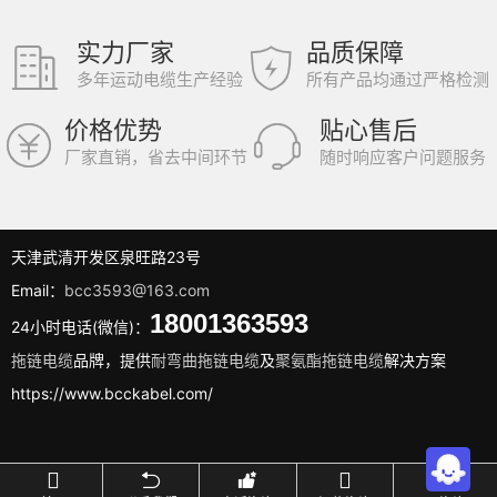
实力厂家
品质保障
多年运动电缆生产经验
所有产品均通过严格检测
价格优势
贴心售后
厂家直销，省去中间环节
随时响应客户问题服务
天津武清开发区泉旺路23号
Email：
bcc3593@163.com
18001363593
24小时电话(微信)：
拖链电缆
品牌，提供
耐弯曲拖链电缆
及
聚氨酯拖链电缆
解决方案
https://www.bcckabel.com/




