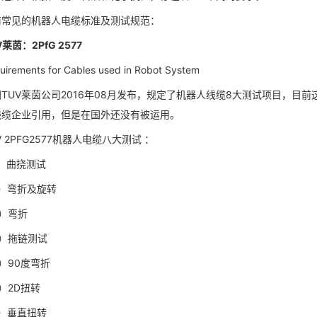
前常见的机器人电缆标准及测试规范：
V莱茵：2PfG 2577
uirements for Cables used in Robot System
国TUV莱茵公司2016年08月发布，规定了机器人线缆8大测试项目，目
线缆企业引用，但是在国外还没有被运用。
V 2PFG2577机器人电缆八大测试 ：
）曲挠测试
2）弯折及旋转
）弯折
4）拖链测试
）90度弯折
）2D扭转
7）垂直扭转