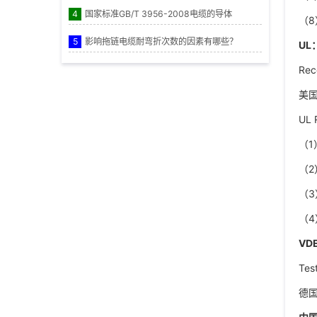
4
国家标准GB/T 3956-2008电缆的导体
（8
5
影响拖链电缆耐弯折次数的因素有哪些？
UL
Rec
美国
UL
（1）
（2）
（3）
（4
VD
Test
德国