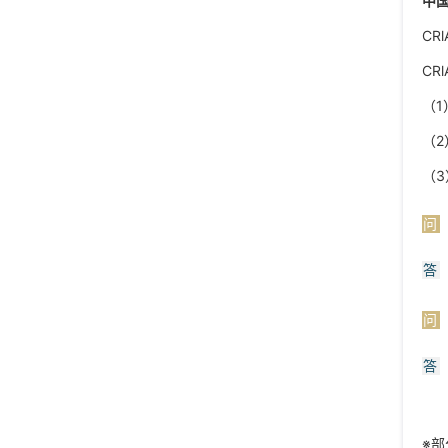
中国
CR
CR
（1
（
（
问
答
问
答
※