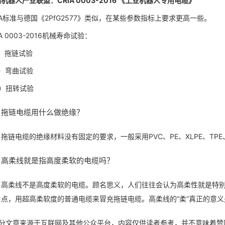
机器人产业联盟：CRlA 0003-2016 《工业机器人专用电缆》
lA标准与德国《2PfG2577》类似，在某些参数指标上要求更高一些。
lA 0003-2016机械寿命试验：
）拖链试验
2）弯曲试验
3）扭转试验
拖链电缆用什么做绝缘？
拖链电缆的绝缘材料没有固定的要求，一般采用PVC、PE、XLPE、TPE、P
高柔线就是指高度柔软的电缆吗？
高柔线不是高度柔软的电缆。顾名思义，人们往往会认为高柔性就是特
点，用超高柔软度的普通电缆来冒充拖链电缆。高柔线的“柔”真正的意
部分文章来源于互联网及其他公众平台，内容仅供读者参考，并不意味着赞