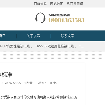
百度蜘蛛
网站地图
热门搜索词
资讯
关于玖泰
联系玖泰
PUR高柔性控制电缆
TRVVSP双绞屏蔽拖链电缆
TRVV拖链电缆
缆标准
6-20 07:56:55
浏览量：
返回上一页
须承受数以百万计的交替弯曲周期以及拉伸和扭转应力。