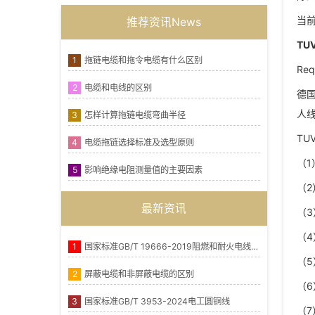
当
推荐资讯News
TU
1
拖链电缆和拖令电缆有什么区别
Req
2
电缆和电线的区别
德
人
3
怎样计算拖链电缆弯曲半径
TU
4
电缆拖链选择标准及选型原则
（1
5
影响绝缘电阻测量值的主要因素
（
最新资讯
（3
（
1
国家标准GB/T 19666-2019阻燃和耐火电线电缆或光缆通则
（5
2
屏蔽电缆和非屏蔽电缆的区别
（6
3
国家标准GB/T 3953-2024电工圆铜线
（