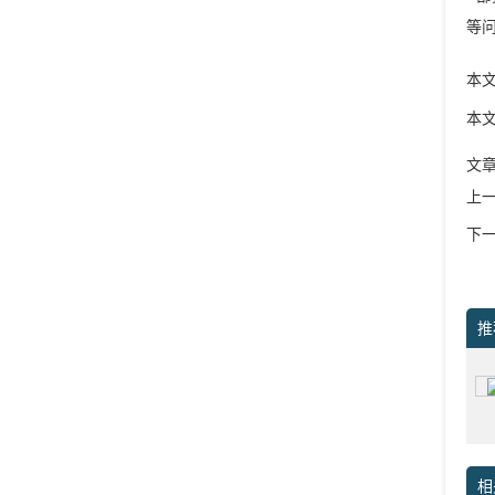
等
本
本
文
上
下
推
相