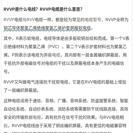
RVVP是什么电线？RVVP电缆是什么意思？
RVVP
电缆与
RVV
电缆一样，都是较为常见的
电缆型号
，RVVP全称为
铜芯导体聚氯乙烯绝缘聚氯乙烯护套屏蔽软电缆
。
其中，R表示软电缆，电缆导体是由多股软铜丝绞和而成。第一个V表
示绝缘材料为聚氯乙烯（PVC），第二个V表示护套材料也为聚氯乙
烯。P则表示该电缆为
屏蔽电缆
，其内部有一层金属编织屏蔽层，用
于抵抗外部电磁信号对电缆的干扰以及屏蔽电缆本身产生的电磁信
号。
RVVP又叫做电气连接抗干扰软电缆，它是在RVV电缆的基础上增加
了一层编织屏蔽层。
这种电缆适用于通信、音频、广播、音响系统、防盗报警系统、智能
自动化系统、自动抄表系统、消防系统等需要防干扰线路连接、高效
安全的传输
数据电缆
，具有抗外在信号干扰的效果。与RVV电缆相
比，RVVP电缆线由于采用了铜丝编织屏蔽，具有更佳的电磁兼容特