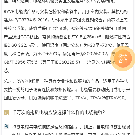
性，特别适用于电磁环境较恶劣且安装距离较小的安装场所。
RVVP电缆线产品可安装在桥架和软管中，用于室内安装。其执行标
准为JB/T8734.5-2016，导体采用多芯退火裸铜绞合，两芯以上芯
线绞合成缆，成缆后采用铝箔屏蔽，裸铜线或镀锡铜线编织屏蔽网，
产品通过CCC认证。常见的横截面积有0.5至25mm²，阻燃特性符合
IEC 60 332.1标准。使用温度（固定安装）为-30至+70℃，使用温
度（移动安装）为-5至+70℃。额定电压为300V/500V。导体符合
微信
咨询
GB/T 3956 第5类（等同于IEC60228.5）。常见的芯线数有2至24
芯。
总之，RVVP电缆是一种具有专业性和说服力的产品，适用于各种需
要抗干扰的电子设备连接和数据传输。若电缆需要移动使用或用于来
回往复运动，则须选择
拖链电缆型号
：
TRVV
、
TRVVP
和
TRVVSP
。
千万次的拖链电缆应该选择什么样的电缆拖链？
问
答
拖链电缆与电缆拖链是理想的搭配。原则上，当电缆拖链出现损