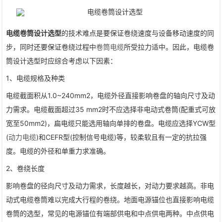
电缆卷筒设计选型
的技术难点是要保证卷绕速度与设备移动速度的同
步，同时还要保证卷绕过程中
卷筒电缆
所受拉力适中。因此，电缆卷
筒设计选型时应综合考虑以下因素：
1、电缆规格及种类
电缆截面积从1.0~240mm2，电缆外径直接影响卷盘的轴向尺寸及动
力需求。电缆截面超过35 mm2时不应选择非电动式卷筒(配重式可放
宽至50mm2)，扁电缆只能选用轴向单排的卷盘。电缆应选择YCW型
(
动力电缆
)和CEFR型(控制信号电缆)等，较柔软且有一定的抗拉强
度。电缆的外径和单重力求准确。
2、卷绕长度
影响卷盘的径向尺寸及动力需求，长度越长，对动力要求越高。非电
动式电缆卷筒难以完成大行程的卷绕。地面电源锚位也直接影响电缆
卷筒的选型，常见的电源锚位有端部供电和中点供电两种。中点供电