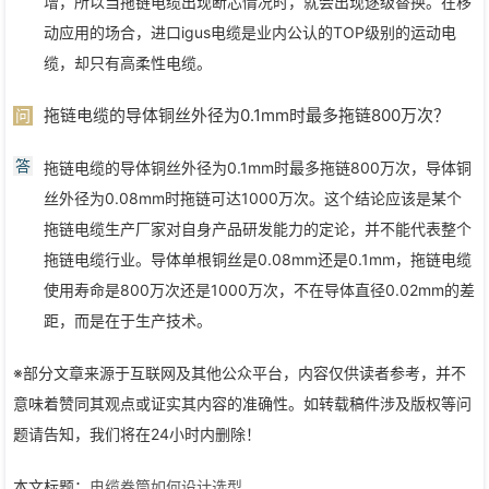
增，所以当拖链电缆出现断芯情况时，就会出现逐级替换。在移
动应用的场合，进口igus电缆是业内公认的TOP级别的运动电
缆，却只有高柔性电缆。
拖链电缆的导体铜丝外径为0.1mm时最多拖链800万次？
问
答
拖链电缆的导体铜丝外径为0.1mm时最多拖链800万次，导体铜
丝外径为0.08mm时拖链可达1000万次。这个结论应该是某个
拖链电缆生产厂家对自身产品研发能力的定论，并不能代表整个
拖链电缆行业。导体单根铜丝是0.08mm还是0.1mm，拖链电缆
使用寿命是800万次还是1000万次，不在导体直径0.02mm的差
距，而是在于生产技术。
※部分文章来源于互联网及其他公众平台，内容仅供读者参考，并不
意味着赞同其观点或证实其内容的准确性。如转载稿件涉及版权等问
题请告知，我们将在24小时内删除！
本文标题：
电缆卷筒如何设计选型