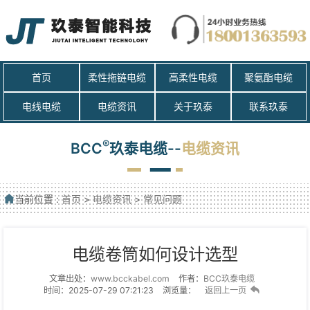
首页
柔性拖链电缆
高柔性电缆
聚氨酯电缆
电线电缆
电缆资讯
关于玖泰
联系玖泰
®
BCC
玖泰电缆--
电缆资讯
当前位置 :
首页
>
电缆资讯
>
常见问题
电缆卷筒如何设计选型
文章出处：
www.bcckabel.com
作者：
BCC玖泰电缆
时间：2025-07-29 07:21:23
浏览量：
返回上一页