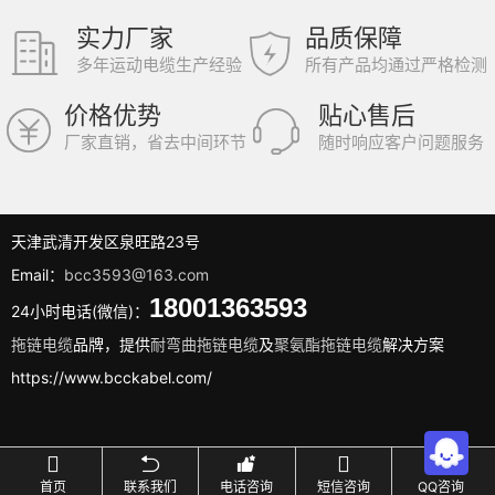
实力厂家
品质保障
多年运动电缆生产经验
所有产品均通过严格检测
价格优势
贴心售后
厂家直销，省去中间环节
随时响应客户问题服务
天津武清开发区泉旺路23号
Email：
bcc3593@163.com
18001363593
24小时电话(微信)：
拖链电缆
品牌，提供
耐弯曲拖链电缆
及
聚氨酯拖链电缆
解决方案
https://www.bcckabel.com/





首页
联系我们
电话咨询
短信咨询
QQ咨询