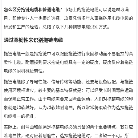
怎么区分拖链电缆和普通电缆
？市场上的
拖链电缆
可以说是琳琅满
目，即使专业人士也很难选择。玖泰凭借多年从事拖链用电缆电缆的
研发和生产的经验，总结了以下几种拖链电缆识别方式。
通过柔韧性来识别拖链电缆
拖链电缆一般是指拖链中可以跟随拖链进行来回移动而不易磨损的
高
柔性电缆
。耐磨损则要求拖链电缆具有一定的硬度，硬度反应着拖链
电缆的耐机械疲劳性。
拖链电缆除了导电性能、信号传输等功能、还要与设备匹配，与拖链
使用环境相适应，较主要的基本特征就是：可以经受长时间弯曲运动
而保障正常工作。由于电缆需要来回弯曲运动，人们对拖链电缆的印
象就是越软越好，认为越软越耐弯曲，所以常常将柔软作为选择拖链
电缆唯一的标准，
实际上，耐弯曲和耐磨是拖链电缆必须具备的两个重要特点，软对应
着弯曲性，硬对应着耐磨性，选择拖链电缆时，二者缺一不可。所