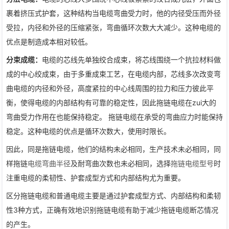
裹着挤压式护套，这种结构当电缆弯曲受力时，他的内径受压而外径
受拉，内径和外径的压缩紧张，弯曲循环次数大大减少。这种电缆的
优点是制造成本相对较低。
分束成缆：
电缆的芯线先单独绞合成束，将芯线围绕一个抗拉材料做
成的中心绞成束，由于多重成束工艺，在电缆内部，芯线多次改变弯
曲电缆的内径和外径，高度紧拉的中心线周围的拉力和压力彼此平
衡，使得电缆的内部结构有可靠的稳定性，因此拖链电缆在zui大的
弯曲受力作用在也能保持稳定。 拖链电缆在承受的弯曲应力时能保持
稳定。这种电缆的优点是循环次数大，使用时限长。
因此，同是拖链电缆，他们的结构未必相同，生产技术未必相同，同
样拖链
电缆弯曲半径
及耐弯曲次数也未必相同，选择
拖链电缆型号
时
注重电缆的柔韧性、护套成型方式和内部结构尤为重要。
区分拖链电缆和普通电缆主要是通过护套成型方式、内部结构和柔韧
性3种方式，正确有效地识别拖链电缆有助于减少拖链电缆断芯情况
的产生。