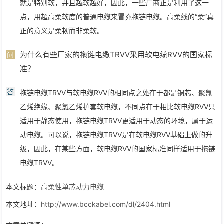
就是特别软，并且越软越好，因此，一些厂商正是利用了这一
点，用超高柔软度的普通电缆来冒充拖链电缆。高柔线的“柔”真
正的意义是柔韧而非柔软。
为什么有些厂家的拖链电缆TRVV采用软电缆RVV的国家标
问
准？
答
拖链电缆TRVV与软电缆RVV的相同点之处在于都是铜芯、聚氯
乙烯绝缘、聚氯乙烯护套软电缆，不同点在于相比软电缆RVV只
适用于静态使用，拖链电缆TRVV更适用于动态的环境，属于运
动电缆。可以说，拖链电缆TRVV是在软电缆RVV基础上做的升
级，因此，在某些方面，软电缆RVV的国家标准同样适用于拖链
电缆TRVV。
本文标题：
高柔性单芯动力电缆
本文地址：
http://www.bcckabel.com/dl/2404.html