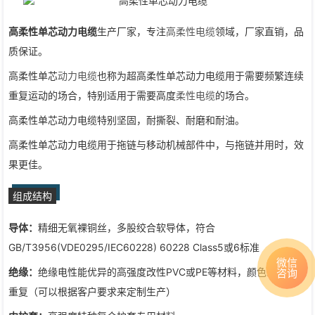
高柔性单芯动力电缆
生产厂家，专注
高柔性电缆
领域，厂家直销，品
质保证。
高柔性单芯
动力电缆
也称为超高柔性单芯动力电缆用于需要频繁连续
重复运动的场合，特别适用于需要高度
柔性电缆
的场合。
高柔性单芯动力电缆特别坚固，耐撕裂、耐磨和耐油。
高柔性单芯动力电缆用于拖链与移动机械部件中，与拖链并用时，效
果更佳。
组成结构
导体：
精细无氧裸铜丝，多股绞合软导体，符合
GB/T3956(VDE0295/IEC60228) 60228 Class5或6标准
微信
绝缘：
绝缘电性能优异的高强度改性PVC或PE等材料，颜色区分，无
咨询
重复（可以根据客户要求来定制生产）