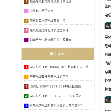
1
拖链电缆和拖令电缆有什么区别
生
2
电缆和电线的区别
电
3
怎样计算拖链电缆弯曲半径
电
4
电缆拖链选择标准及选型原则
导
5
影响绝缘电阻测量值的主要因素
绝
最新资讯
分
内
1
国家标准GB/T 19666-2019阻燃和耐火电线电缆或光缆通则
总
2
屏蔽电缆和非屏蔽电缆的区别
外
3
国家标准GB/T 3953-2024电工圆铜线
护
4
国家标准GB/T 3956-2008电缆的导体
电
5
影响拖链电缆耐弯折次数的因素有哪些？