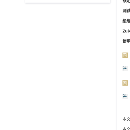
额
测
绝
Zu
使
问
答
问
答
本
本