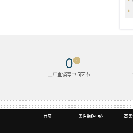
0
-
工厂直销零中间环节
首页
柔性拖链电缆
高柔