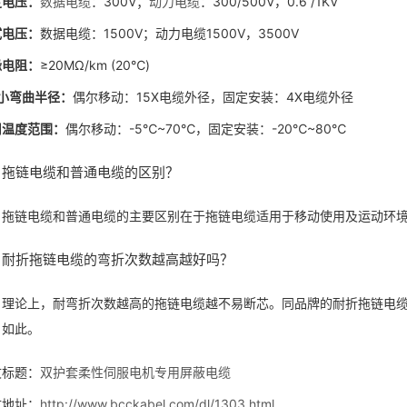
定电压：
数据电缆
：300V；
动力电缆
：300/500V，0.6 /1KV
试电压：
数据电缆：1500V；动力电缆1500V，3500V
缘电阻：
≥20MΩ/km (20℃)
i小弯曲半径：
偶尔移动：15X电缆外径，固定安装：4X电缆外径
用温度范围：
偶尔移动：-5℃~70℃，固定安装：-20℃~80℃
拖链电缆和普通电缆的区别？
拖链电缆和普通电缆的主要区别在于拖链电缆适用于移动使用及运动环
耐折拖链电缆的弯折次数越高越好吗？
理论上，耐弯折次数越高的拖链电缆越不易断芯。同品牌的耐折拖链电
如此。
文标题：
双护套柔性伺服电机专用屏蔽电缆
文地址：
http://www.bcckabel.com/dl/1303.html