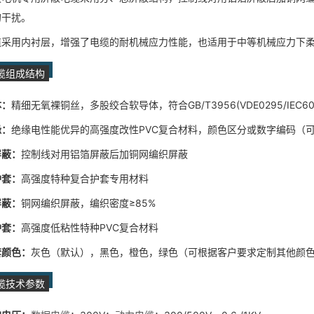
的干扰。
缆采用内衬层，增强了电缆的耐机械应力性能，也适用于中等机械应力下
缆组成结构
体：
精细无氧裸铜丝，多股绞合软导体，符合GB/T3956(VDE0295/IEC60228
缘：
绝缘电性能优异的高强度改性PVC复合材料，颜色区分或数字编码（
屏蔽：
控制线对用铝箔屏蔽后加铜网编织屏蔽
护套：
高强度特种复合护套专用材料
屏蔽：
铜网编织屏蔽，编织密度≥85%
护套：
高强度低粘性特种PVC复合材料
套颜色：
灰色（默认），黑色，橙色，绿色（可根据客户要求定制其他颜
缆技术参数