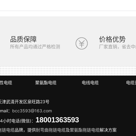
品质保障
价格优势
所有产品均通过严格检测
厂家直销，省去中
性电缆
聚氨酯电缆
电线电缆
电缆
天津武清开发区泉旺路23号
mail：
bcc3593@163.com
18001363593
24小时电话(微信)：
拖链电缆
品牌，提供
耐弯曲拖链电缆
及
聚氨酯拖链电缆
解决方案