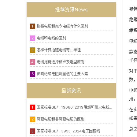
导
推荐资讯News
绝
1
拖链电缆和拖令电缆有什么区别
缩
2
电缆和电线的区别
电
3
怎样计算拖链电缆弯曲半径
静
半
4
电缆拖链选择标准及选型原则
对
5
影响绝缘电阻测量值的主要因素
数，
电
最新资讯
用
1
国家标准GB/T 19666-2019阻燃和耐火电线电缆或光缆通则
在
如
2
屏蔽电缆和非屏蔽电缆的区别
总
3
国家标准GB/T 3953-2024电工圆铜线