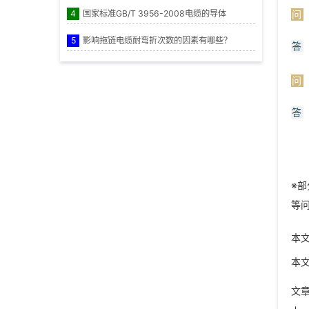
4
国家标准GB/T 3956-2008电缆的导体
问
5
影响拖链电缆耐弯折次数的因素有哪些？
答
问
答
※
等
本
本
文