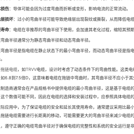
体损伤
：导体可能会因为过度弯曲而折断或变形，影响电流的正常流动。
缘层损坏
：过小的弯曲半径可能导致绝缘层出现裂纹或撕裂，从而降低电
短寿命
：电缆在非推荐的弯曲半径下使用，会加速其老化过程，缩短其预
缆弯曲半径通常分为静态弯曲半径和动态弯曲半径。
态弯曲半径是指电缆在静止状态下的最小弯曲半径，而动态弯曲半径是指
径。
于
拖链电缆
，如
TRVV
电缆，设计时考虑了动态条件下的弯曲性能。这类电
如6.8到7.5倍D，这意味着电缆在拖链中弯曲时，其弯曲半径不应小于
缆制造商通常会在产品规格书中提供电缆的最小弯曲半径，这是基于电缆
，这个数值可能不同，因此在电缆的选择和安装过程中，应参照具体电缆
实际应用中，为了保证电缆的安全和延长其使用寿命，通常建议采用比最
果拖链电缆需要进行长距离的移动，可能需要更大的弯曲半径来减少电缆
之，遵守正确的电缆弯曲半径对于确保电缆的完整性和系统的安全运行是