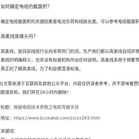
如何确定电缆的截面积？
确定电缆截面积的关键因素是电流负荷和线路长度。可以参考电缆截面
高柔线是噱头吗？
高柔线，是目前线缆行业内非常热门的词，生产商们都以高柔线自翊并
柔线的明确释义，也并没有权威机构作出任何说明。高柔线多用于频繁
真正的了解高柔线，为了利益便混淆标准。
部分文章来源于互联网及其他公众平台，内容仅供读者参考，并不意味着赞
问题请告知，我们将在24小时内删除！
文标题：
拖链电缆技术参数之电缆弯曲半径
文地址：
https://www.bcckabel.com/zx/zx293.html
章关键词：