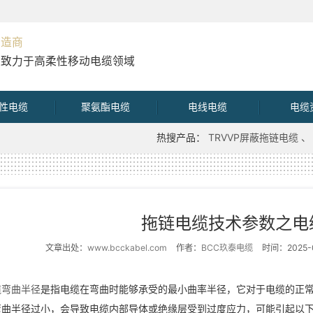
制造商
直致力于高柔性移动电缆领域
性电缆
聚氨酯电缆
电线电缆
电缆
热搜产品：
TRVVP屏蔽拖链电缆
拖链电缆技术参数之电
文章出处：
www.bcckabel.com
作者：
BCC玖泰电缆
时间：2025-0
缆弯曲半径
是指电缆在弯曲时能够承受的最小曲率半径，它对于电缆的正
弯曲半径过小，会导致电缆内部导体或绝缘层受到过度应力，可能引起以