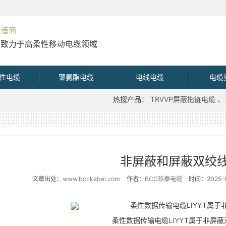
制造商
直致力于高柔性移动电缆领域
性电缆
聚氨酯电缆
电线电缆
电缆
热搜产品：
TRVVP屏蔽拖链电缆
非屏蔽和屏蔽双绞
文章出处：
www.bcckabel.com
作者：
BCC玖泰电缆
时间：2025-0
柔性数据传输电缆
LIYY
T属于非屏蔽