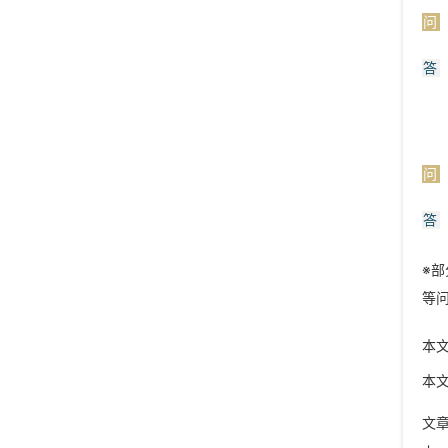
问
答
问
答
※
等
本
本
文