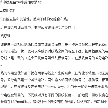
将串扰减至zui小或加以消除；
、具有阻燃性；
、具有独立性和灵活性，适用于结构化综合布线。
此，在综合布线系统中，非屏蔽双绞线得到广泛应用。
绞线原理
绞线是由一对相互绝缘的金属导线绞合而成，是一种综合布线工程中zui常
外界的电磁波干扰，也可以降低多对绞线之间的相互干扰。把两根绝缘的
的导线上是一致的（这个干扰信号叫做共模信号），在接收信号的差分电
）。
绞线的作用是使外部干扰在两根导线上产生的噪声（在专业领域里，把无
信号，差分电路是一个减法电路，两个输入端同相的信号（共模信号）相互抵
。理论上，在双绞线及差分电路中m=n，x=y，相当于干扰信号被完全消
一个电缆套管里的，不同线对具有不同的扭绞长度，一般地说，扭绞长度在38
绞长度在12.7mm以内。双绞线一个扭绞周期的长度，叫做节距，节距越