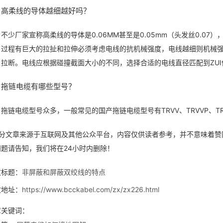
高柔线的导体越细越好吗？
不少厂家宣称高柔线的导体是0.06MM甚至是0.05mm（头发丝0.0
过程有巨大的拉扯和拉伸必须考虑电线的抗机械强度，电线越细则机械
拉断。电线应根据碰撞截面大小的不同，选择合适的电线直径匹配到ZU
拖链电缆有哪些型号？
拖链电缆型号众多，一般常见的国产拖链电缆型号有TRVV、TRVVP、TRVV
部分文章来源于互联网及其他公众平台，内容仅供读者参考，并不意味着赞
问题请告知，我们将在24小时内删除！
文标题：
非屏蔽和屏蔽双绞线的特点
文地址：
https://www.bcckabel.com/zx/zx226.html
章关键词：