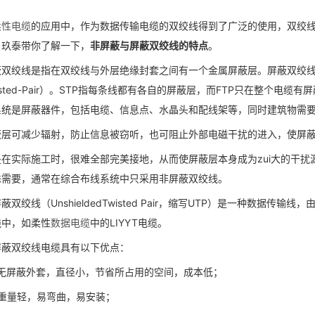
柔性电缆
的应用中，作为数据传输电缆的双绞线得到了广泛的使用，双绞线
。玖泰带你了解一下，
非屏蔽与屏蔽双绞线的特点
。
双绞线是指在双绞线与外层绝缘封套之间有一个金属屏蔽层。屏蔽双绞线分为STP（Shi
isted-Pair）。STP指每条线都有各自的屏蔽层，而FTP只在整个
系统是屏蔽器件，包括电缆、信息点、水晶头和配线架等，同时建筑物需
蔽层可减少辐射，防止信息被窃听，也可阻止外部电磁干扰的进入，使屏
是在实际施工时，很难全部完美接地，从而使屏蔽层本身成为zui大的干
殊需要，通常在综合布线系统中只采用非屏蔽双绞线。
蔽双绞线（UnshieldedTwisted Pair，缩写UTP）是一种数
线中，如柔性
数据电缆
中的LIYYT电缆。
屏蔽双绞线电缆具有以下优点：
、无屏蔽外套，直径小，节省所占用的空间，成本低；
、重量轻，易弯曲，易安装；