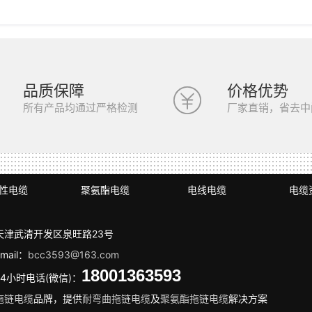
品质保障
价格优势
所有产品均通过严格检测
厂家直销，省去中
性电缆
聚氨酯电缆
电线电缆
电缆
天津武清开发区泉旺路23号
mail：
bcc3593@163.com
18001363593
24小时电话(微信)：
拖链电缆
品牌，提供
耐弯曲拖链电缆
及
聚氨酯拖链电缆
解决方案