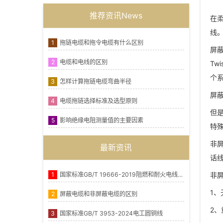
推荐资讯News
在
线
1
拖链电缆和拖令电缆有什么区别
屏蔽
2
电缆和电线的区别
Tw
个
3
怎样计算拖链电缆弯曲半径
屏
4
电缆拖链选择标准及选型原则
但
5
影响绝缘电阻测量值的主要因素
特
非屏
最新资讯
话
1
国家标准GB/T 19666-2019阻燃和耐火电线电缆或光缆通则
非
1
2
屏蔽电缆和非屏蔽电缆的区别
2
3
国家标准GB/T 3953-2024电工圆铜线