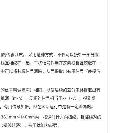
用的传输介质。 采用这种方式，不仅可以抵御一部分来
导线互相绞在一起，干扰信号作用在这两根相互绞缠在一
路中可以将共模信号消除，从而提取出有用信号（差模信
用的信号叫做噪声）相同，以便后续的差分电路提取出有
消（m-n），反相的信号相当于x-（-y），得到增
除，有用信号加倍，但在实际运行中是有一定差异的。
.1mm～140mm内，按逆时针方向扭绞，相临线对的
小（扭线越密），抗干扰能力越强 。