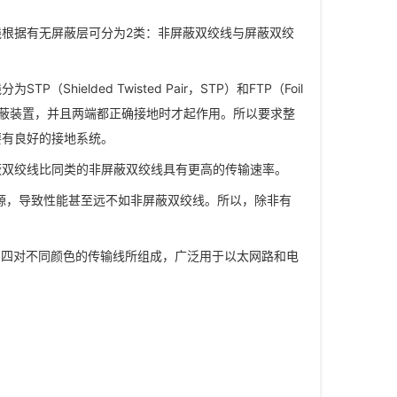
根据有无屏蔽层可分为2类：非屏蔽双绞线与屏蔽双绞
elded Twisted Pair，STP）和FTP（Foil
电缆有屏蔽装置，并且两端都正确接地时才起作用。所以要求整
要有良好的接地系统。
蔽双绞线比同类的非屏蔽双绞线具有更高的传输速率。
扰源，导致性能甚至远不如非屏蔽双绞线。所以，除非有
据传输线，由四对不同颜色的传输线所组成，广泛用于以太网路和电