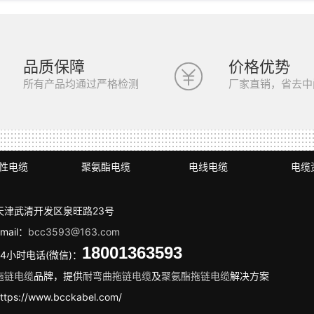
品质保障
价格优势
所有产品均通过严格检测
厂家直销，省去中
性电缆
聚氨酯电缆
电线电缆
电缆
天津武清开发区泉旺路23号
mail：
bcc3593@163.com
18001363593
24小时电话(微信)：
拖链电缆
品牌，提供
耐弯曲拖链电缆
及
聚氨酯拖链电缆
解决方案
ttps://www.bcckabel.com/