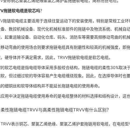
VV
全称铜芯聚氯乙烯绝缘聚氯乙烯护套拖链软电缆，简称
拖链电缆
。
VV拖链软电缆是软芯吗
？
VV
拖链软电缆主要适用于连续往复运动下的安装使用，特别是常规工业环
设备、数控机械设备、现代化机械标准部件的拖链中及物流系统、机械自
造、起重运输设备、自动化仓库、码头、消防车等需要高频移动弯曲的机
续移动弯曲的使用场合则要求拖链电缆具有耐磨性和较高的机械强度，即
然，硬导体并不满足需求，因此，TRVV拖链软电缆是软芯电缆。
谓的软芯电缆是指电缆导体采用多股绞合结构，拖链电缆的柔性30%取决
越软，但过细过软的导体容易产生电缆缠绕现象。因此，在选择导体时也
纯的细铜丝和软导体结构并不能延长拖链电缆的使用寿命。
际应用中决定拖链电缆使用寿命的是电缆整体的材料选择和结构设计，这
柔性拖链电缆TRVV与高柔性拖链电缆TRVV有什么区别？
TRVV表示铜芯、聚氯乙烯绝缘、聚氯乙烯护套拖链用软电缆，在电缆