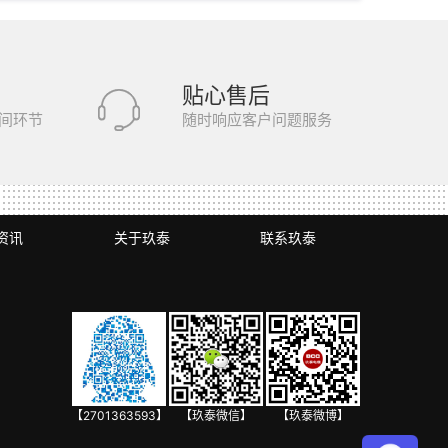
贴心售后
间环节
随时响应客户问题服务
资讯
关于玖泰
联系玖泰
【2701363593】
【玖泰微信】
【玖泰微博】