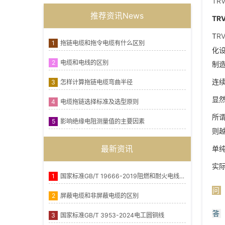
TR
推荐资讯News
TR
T
R
1
拖链电缆和拖令电缆有什么区别
化
2
电缆和电线的区别
制
连
3
怎样计算拖链电缆弯曲半径
显
4
电缆拖链选择标准及选型原则
所
5
影响绝缘电阻测量值的主要因素
则
最新资讯
单
实
1
国家标准GB/T 19666-2019阻燃和耐火电线电缆或光缆通则
问
2
屏蔽电缆和非屏蔽电缆的区别
答
3
国家标准GB/T 3953-2024电工圆铜线