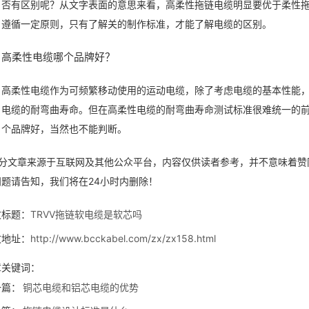
否有区别呢？从文字表面的意思来看，高柔性拖链电缆明显要优于柔性
遵循一定原则，只有了解关的制作标准，才能了解电缆的区别。
高柔性电缆哪个品牌好？
高柔性电缆作为可频繁移动使用的运动电缆，除了考虑电缆的基本性能
电缆的耐弯曲寿命。但在高柔性电缆的耐弯曲寿命测试标准很难统一的
个品牌好，当然也不能判断。
部分文章来源于互联网及其他公众平台，内容仅供读者参考，并不意味着赞
问题请告知，我们将在24小时内删除！
文标题：
TRVV拖链软电缆是软芯吗
文地址：
http://www.bcckabel.com/zx/zx158.html
章关键词：
一篇：
铜芯电缆和铝芯电缆的优势